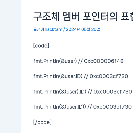
구조체 멤버 포인터의 표현
글쓴이
hacktam
/
2024년 05월 20일
[code]
fmt.Println(&user) // 0xc000006f48
fmt.Println(&user.ID) // 0xc0003cf730
fmt.Println(&(user).ID) // 0xc0003cf730
fmt.Println(&(user.ID)) // 0xc0003cf730
[/code]