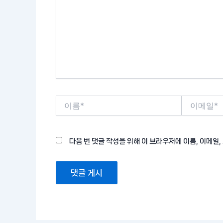
입
력
하
세
요...
이
이
름
메
*
일
*
다음 번 댓글 작성을 위해 이 브라우저에 이름, 이메일