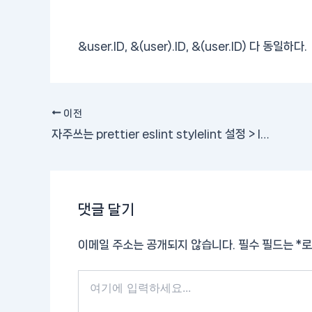
&user.ID, &(user).ID, &(user.ID) 다 동일하다.
이전
자주쓰는 prettier eslint stylelint 설정 > IT 기술백서
댓글 달기
이메일 주소는 공개되지 않습니다.
필수 필드는
*
로
여
기
에