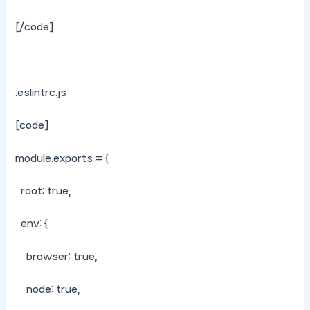
[/code]
.eslintrc.js
[code]
module.exports = {
root: true,
env: {
browser: true,
node: true,