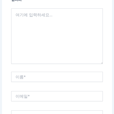
여
기
에
입
력
하
세
요...
이
름
*
이
메
일
*
웹