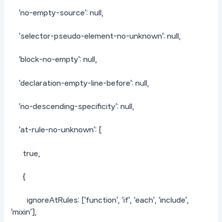
‘no-empty-source’: null,
‘selector-pseudo-element-no-unknown’: null,
‘block-no-empty’: null,
‘declaration-empty-line-before’: null,
‘no-descending-specificity’: null,
‘at-rule-no-unknown’: [
true,
{
ignoreAtRules: [‘function’, ‘if’, ‘each’, ‘include’,
‘mixin’],