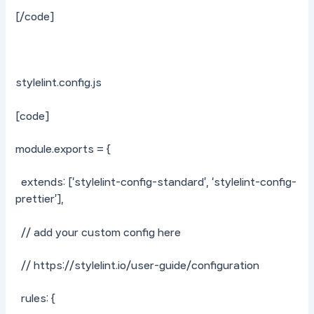
[/code]
stylelint.config.js
[code]
module.exports = {
extends: [‘stylelint-config-standard’, ‘stylelint-config-
prettier’],
// add your custom config here
// https://stylelint.io/user-guide/configuration
rules: {