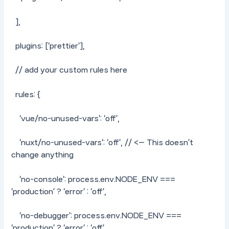
],
plugins: [‘prettier’],
// add your custom rules here
rules: {
‘vue/no-unused-vars’: ‘off’,
‘nuxt/no-unused-vars’: ‘off’, // <— This doesn’t
change anything
‘no-console’: process.env.NODE_ENV ===
‘production’ ? ‘error’ : ‘off’,
‘no-debugger’: process.env.NODE_ENV ===
‘production’ ? ‘error’ : ‘off’,