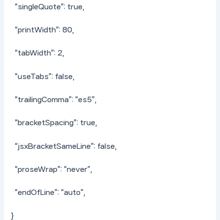
“singleQuote”: true,
“printWidth”: 80,
“tabWidth”: 2,
“useTabs”: false,
“trailingComma”: “es5”,
“bracketSpacing”: true,
“jsxBracketSameLine”: false,
“proseWrap”: “never”,
“endOfLine”: “auto”,
}