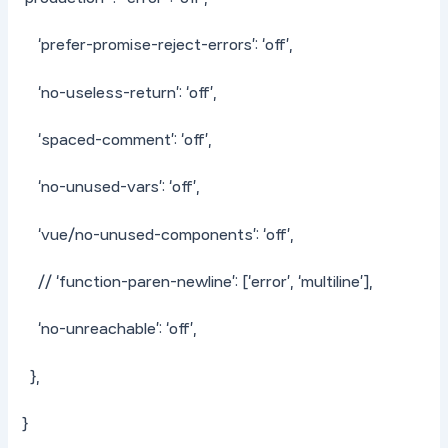
‘prefer-promise-reject-errors’: ‘off’,
‘no-useless-return’: ‘off’,
‘spaced-comment’: ‘off’,
‘no-unused-vars’: ‘off’,
‘vue/no-unused-components’: ‘off’,
// ‘function-paren-newline’: [‘error’, ‘multiline’],
‘no-unreachable’: ‘off’,
},
}