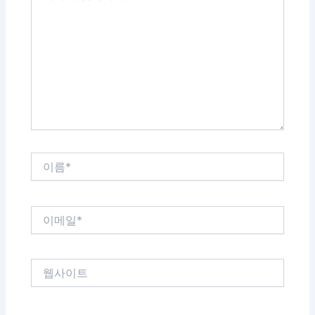
에
입
력
하
세
요...
이
름
*
이
메
일
*
웹
사
이
트