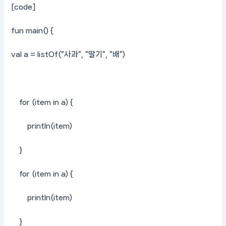
[code]
fun main() {
val a = listOf(“사과”, “딸기”, “배”)
for (item in a) {
println(item)
}
for (item in a) {
println(item)
}