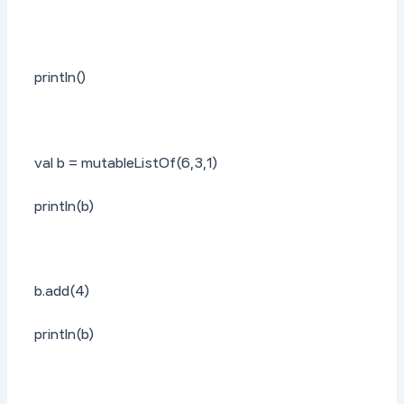
println()
val b = mutableListOf(6,3,1)
println(b)
b.add(4)
println(b)