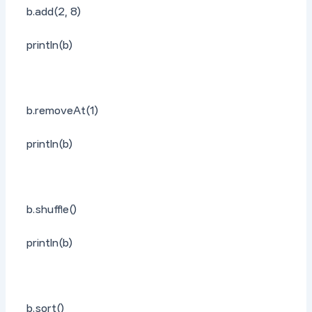
b.add(2, 8)
println(b)
b.removeAt(1)
println(b)
b.shuffle()
println(b)
b.sort()