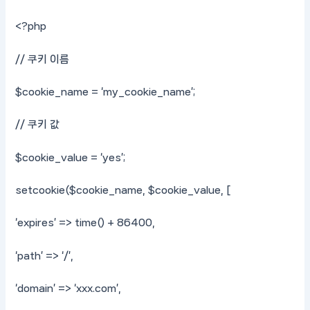
<?php
// 쿠키 이름
$cookie_name = ‘my_cookie_name’;
// 쿠키 값
$cookie_value = ‘yes’;
setcookie($cookie_name, $cookie_value, [
‘expires’ => time() + 86400,
‘path’ => ‘/’,
‘domain’ => ‘xxx.com’,