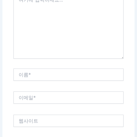
기
에
입
력
하
세
요...
이
름
*
이
메
일
*
웹
사
이
트