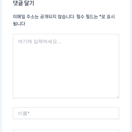
댓글 달기
이메일 주소는 공개되지 않습니다.
필수 필드는
*
로 표시
됩니다
여
기
에
입
력
하
세
요...
이
름
*