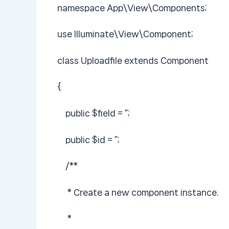
namespace App\View\Components;
use Illuminate\View\Component;
class Uploadfile extends Component
{
public $field = ”;
public $id = ”;
/**
* Create a new component instance.
*