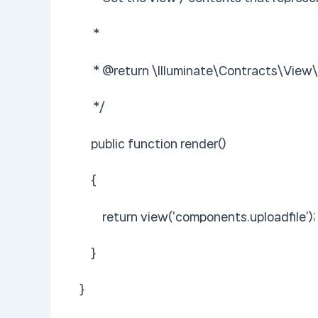
*
* @return \Illuminate\Contracts\View\V
*/
public function render()
{
return view(‘components.uploadfile’);
}
}