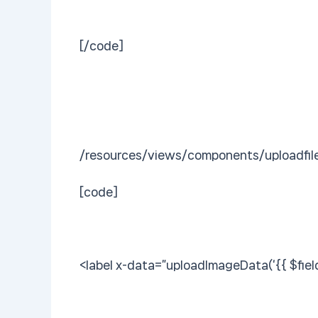
[/code]
/resources/views/components/uploadfile
[code]
<label x-data=”uploadImageData(‘{{ $field }}