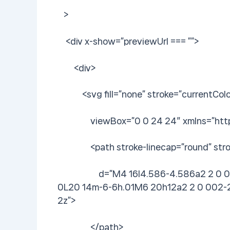
>
<div x-show=”previewUrl === ””>
<div>
<svg fill=”none” stroke=”currentColo
viewBox=”0 0 24 24″ xmlns=”http:
<path stroke-linecap=”round” stroke-
d=”M4 16l4.586-4.586a2 2 0 012.82
0L20 14m-6-6h.01M6 20h12a2 2 0 002-2
2z”>
</path>