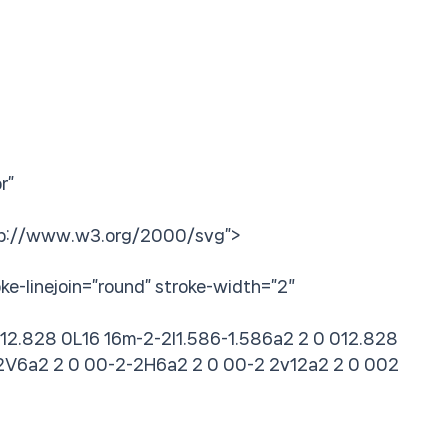
r”
//www.w3.org/2000/svg”>
linejoin=”round” stroke-width=”2″
8 0L16 16m-2-2l1.586-1.586a2 2 0 012.828
V6a2 2 0 00-2-2H6a2 2 0 00-2 2v12a2 2 0 002