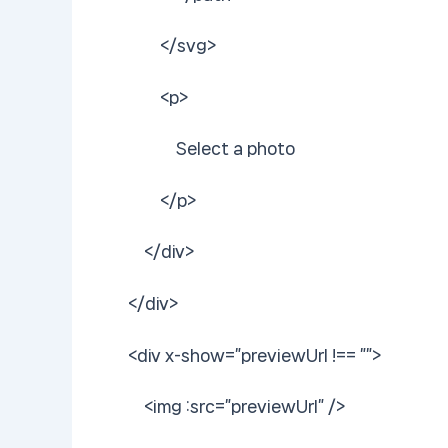
</svg>
<p>
Select a photo
</p>
</div>
</div>
<div x-show=”previewUrl !== ””>
<img :src=”previewUrl” />