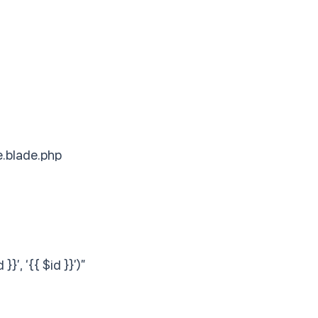
.blade.php
’, ‘{{ $id }}’)”