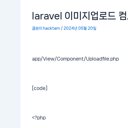
laravel 이미지업로드 
글쓴이
hacktam
/
2024년 05월 20일
app/View/Component/Uploadfile.php
[code]
<?php