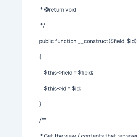
* @return void
*/
public function __construct($field, $id)
{
$this->field = $field;
$this->id = $id;
}
/**
* Get the view / contents that represe