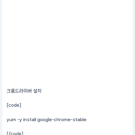
크롬드라이버 설치
[code]
yum -y install google-chrome-stable
[/code]