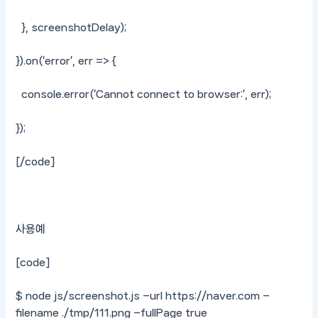
}, screenshotDelay);
}).on(‘error’, err => {
console.error(‘Cannot connect to browser:’, err);
});
[/code]
사용예
[code]
$ node js/screenshot.js –url https://naver.com –
filename ./tmp/111.png –fullPage true