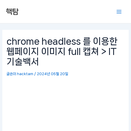
콘
포
Mai
핵탐
텐
스
Men
츠
트
로
탐
건
색
너
chrome headless 를 이용한
뛰
웹페이지 이미지 full 캡쳐 > IT
기
기술백서
글쓴이
hacktam
/
2024년 05월 20일