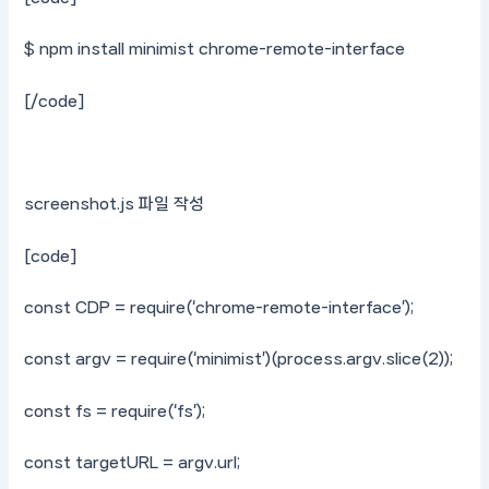
$ npm install minimist chrome-remote-interface
[/code]
screenshot.js 파일 작성
[code]
const CDP = require(‘chrome-remote-interface’);
const argv = require(‘minimist’)(process.argv.slice(2));
const fs = require(‘fs’);
const targetURL = argv.url;