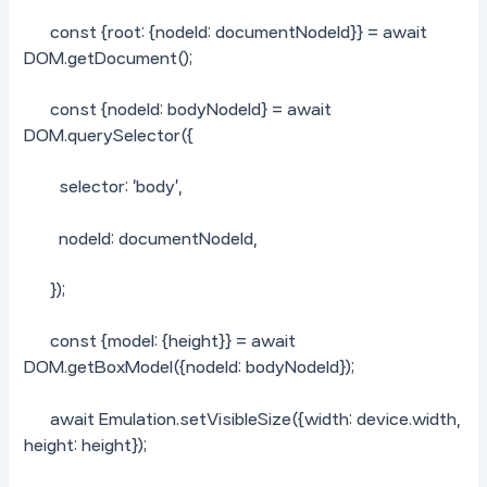
const {root: {nodeId: documentNodeId}} = await
DOM.getDocument();
const {nodeId: bodyNodeId} = await
DOM.querySelector({
selector: ‘body’,
nodeId: documentNodeId,
});
const {model: {height}} = await
DOM.getBoxModel({nodeId: bodyNodeId});
await Emulation.setVisibleSize({width: device.width,
height: height});