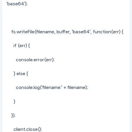
‘base64’);
fs.writeFile(filename, buffer, ‘base64’, function(err) {
if (err) {
console.error(err);
} else {
console.log(‘filename:’ + filename);
}
});
client.close();