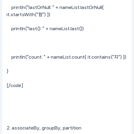
println(“lastOrNull: ” + nameList.lastOrNull{
it.startsWith(“함”) })
println(“last(): ” + nameList.last())
println(“count: ” + nameList.count{ it.contains(“지”) })
}
[/code]
2. associateBy, groupBy, partition