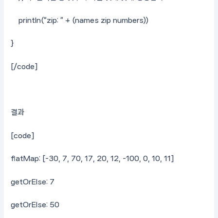
println(“zip: ” + (names zip numbers))
}
[/code]
결과
[code]
flatMap: [-30, 7, 70, 17, 20, 12, -100, 0, 10, 11]
getOrElse: 7
getOrElse: 50