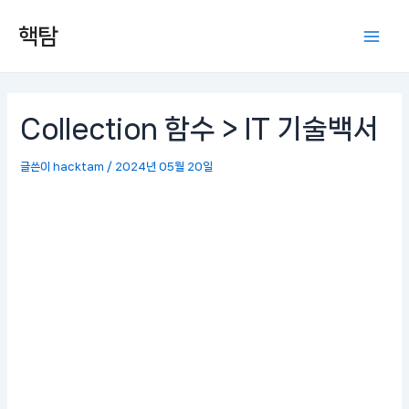
콘
포
Mai
핵탐
텐
스
Men
츠
트
로
탐
건
색
너
Collection 함수 > IT 기술백서
뛰
기
글쓴이
hacktam
/
2024년 05월 20일