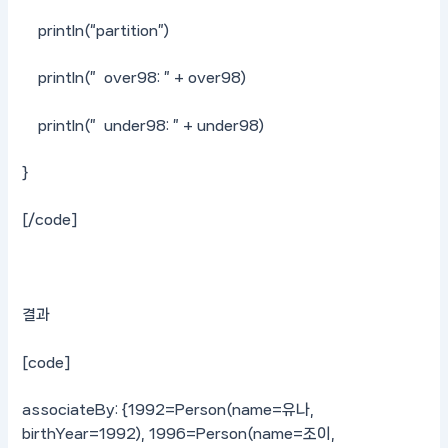
println(“partition”)
println(” over98: ” + over98)
println(” under98: ” + under98)
}
[/code]
결과
[code]
associateBy: {1992=Person(name=유나,
birthYear=1992), 1996=Person(name=조이,