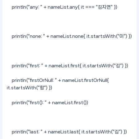
println(“any: ” + nameList.any{ it === “김지연” })
println(“none: ” + nameList.none{ it.startsWith(“이”) })
println(“first: ” + nameList.first{ it.startsWith(“김”) })
println(“firstOrNull: ” + nameList.firstOrNull{
it.startsWith(“함”) })
println(“first(): ” + nameList.first())
println(“last: ” + nameList.last{ it.startsWith(“김”) })