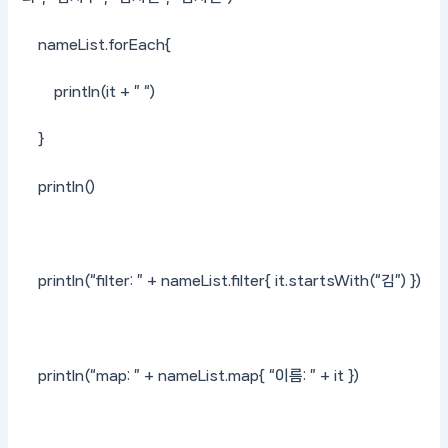
nameList.forEach{
println(it + ” “)
}
println()
println(“filter: ” + nameList.filter{ it.startsWith(“김”) })
println(“map: ” + nameList.map{ “이름: ” + it })