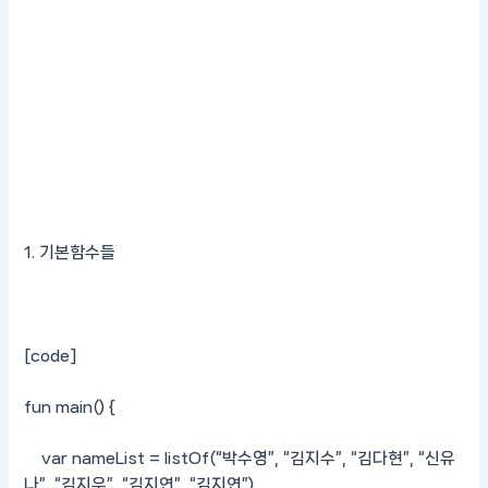
1. 기본함수들
[code]
fun main() {
var nameList = listOf(“박수영”, “김지수”, “김다현”, “신유
나”, “김지우”, “김지연”, “김지연”)