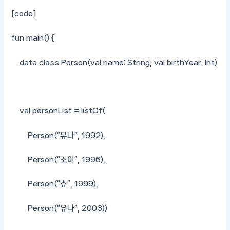
[code]
fun main() {
data class Person(val name: String, val birthYear: Int)
val personList = listOf(
Person(“유나”, 1992),
Person(“조이”, 1996),
Person(“츄”, 1999),
Person(“유나”, 2003))