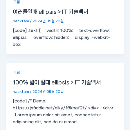
IT팁
여러줄일때 ellipsis > IT 기술백서
hacktam
/
2024년 05월 20일
[code] .text { width: 100%; text-overflow:
ellipsis; overflow: hidden; display: -webkit-
box;
IT팁
100% 넓이 일때 ellipsis > IT 기술백서
hacktam
/
2024년 05월 20일
[code] /* Demo:
https://jsfiddle.net/elky/f6khaf2t/ <div> <div>
Lorem ipsum dolor sit amet, consectetur
adipiscing elit, sed do eiusmod